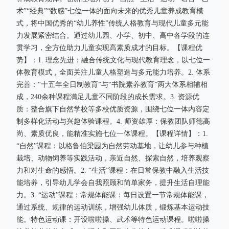
术”“经典”“数感”七位一体的面向未来的优秀儿童养成教育模
式，将中国优秀的“幼儿养性”传统人格教育与现代儿童多元能
力发展紧密结合。通过幼儿园、小学、初中、高中各学段的连
贯学习，全方位助力儿童实现高素质成才的目标。【课程优
势】：1. 理念先进：融合传统文化与现代教育理念，以七位一
体教育模式，全面关注儿童人格塑造与多元能力培养。2. 体系
完善：“十五年全日制教育”与“书院素养教育”两大体系相辅相
成，240余种课程满足儿童不同阶段的成长需求。3. 资源优
质：整合旗下自然学校等多校优质资源，围绕七位一体内容定
制多样化活动与兴趣体验课程。4. 师资雄厚：保教团队师德高
尚、素质优良，能精准实施七位一体课程。【课程详情】：1.
“自然”课程：以格鲁伯梁园为自然劳动基地，让幼儿参与种植
栽培、动物饲养等实践活动，亲近自然、探索自然，培养观察
力和对生命的感悟。2. “生活”课程：在日常保教中融入生活技
能培养，引导幼儿学会自我照顾和简单家务，提升生活自理能
力。3. “运动”课程：常规体能课：每日设置一节常规体能课，
通过系统、规律的运动训练，增强幼儿体质，锻炼基本运动技
能。特色运动课：开设啦啦操、武术等特色运动课程。啦啦操