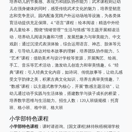
培养幼儿的节奏感、表现力和团队协作能力；武术课程则让幼
儿在强身健体的同时，感受传统武术文化的魅力，培养坚韧意
志和竞争意识。园内配备宽阔户外运动场地等设施，为各类体
育活动提供充足保障。4.“语言”课程：绘本阅读：精选中外经
典儿童绘本，围绕“情绪管理”“生活与情感”等主题开展精读活
动，培养幼儿阅读兴趣和习惯，发展想象力与审美能力。中文
戏剧：通过沉浸式表演体验，综合运用语言、神态、肢体等元
素，引导幼儿表达对绘本故事的理解，培养团队协作能力。5.
“艺术”课程：借助美术与设计学校等资源，开展陶艺、绘画、
手工、音乐等艺术活动，激发幼儿创造力和审美情趣。6. “经
典”课程：引入经典文化内容，如诗词、传统故事等，让幼儿感
受文字韵律之美，积累古典文化知识，培养古典审美情趣。7.
“数感”课程：以主题式教学为核心，开展“数感主题活动”，让
幼儿通过动手实践与生活体验，搭建数学与孩子成长的桥梁，
培养数学思维与生活能力。招生人数：120人班级规模：托育
班、格小班、格中班、格大班
小学部特色课程
小学部特色课程
：课时请咨询。[国文课程]林待秋梧桐湖学校