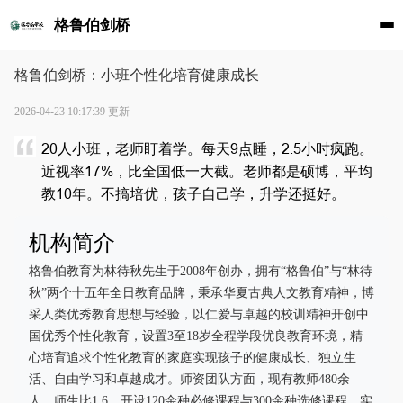
格鲁伯剑桥
格鲁伯剑桥：小班个性化培育健康成长
2026-04-23 10:17:39 更新
20人小班，老师盯着学。每天9点睡，2.5小时疯跑。
近视率17%，比全国低一大截。老师都是硕博，平均
教10年。不搞培优，孩子自己学，升学还挺好。
机构简介
格鲁伯教育为林待秋先生于2008年创办，拥有“格鲁伯”与“林待
秋”两个十五年全日教育品牌，秉承华夏古典人文教育精神，博
采人类优秀教育思想与经验，以仁爱与卓越的校训精神开创中
国优秀个性化教育，设置3至18岁全程学段优良教育环境，精
心培育追求个性化教育的家庭实现孩子的健康成长、独立生
活、自由学习和卓越成才。师资团队方面，现有教师480余
人，师生比1:6，开设120余种必修课程与300余种选修课程，实