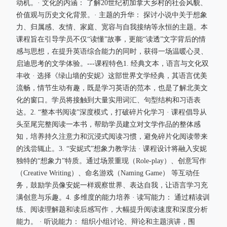
动机。· 文化的内涵： 了解20世纪初加拿大乡村的社会风貌、
价值观与历史文化背景。· 主题的升华： 探讨小说中关于想象
力、归属感、友情、家庭、宽容与自我接纳等永恒的主题。本
课程旨在引导学员不仅“读懂”故事，更能“读透”文字背后的情
感与思想，在提升英语综合能力的同时，获得一场温暖心灵、
启迪思考的文学体验。---课程特色1. 经典文本，语言与文化双
丰收 · 选择《绿山墙的安妮》这部世界文学经典，其语言优美
流畅，情节生动有趣，既是学习英语的范本，也是了解北美文
化的窗口。学员将接触到大量实用词汇、句型结构和习语表
达。2. “整本书阅读”深度模式，打破碎片化学习 · 课程倡导从
头至尾完整阅读一本书，帮助学员建立对文学作品的整体感
知，培养持久注意力和沉浸式阅读习惯，避免碎片化阅读带来
的浅尝辄止。3. “安妮式”想象力教学法 · 课程设计将融入安妮
独特的“想象力”特质。通过场景重现（Role-play）、创意写作
（Creative Writing）、命名游戏（Naming Game） 等互动任
务，鼓励学员像安妮一样观察世界、表达自我，让语言学习充
满创意与乐趣。4. 多维度的能力培养 · 读写能力： 通过精读训
练、阅读理解题和读后感写作，大幅提升阅读速度和深度分析
能力。 · 听说能力： 组织小组讨论、辩论和主题演讲，围