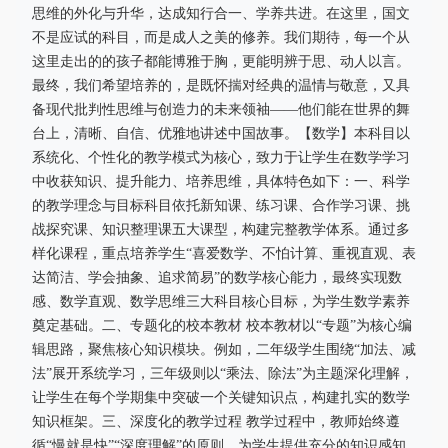
思维的外化与升华，达成知行合一、学养共进。在这里，国文
不是应试的科目，而是成人之美的修养。我们期待，每一个从
这里走出的的孩子都能博雅于胸，更能明辨于思、动人以言。
最终，我们希望培养的，是既怀揣对经典的温情与敬意，又具
备现代批判性思维与创造力的未来领袖——他们能在世界的舞
台上，清晰、自信、优雅地讲述中国故事。【数学】本科目以
系统化、个性化的教学模式为核心，致力于让学生在数学学习
中收获知识、提升能力、培养思维，具体特色如下：一、科学
的教学理念与目标科目依托新知课、练习课、合作学习课、挑
战探究课、知识整理课五大课型，构建完整教学体系。通过多
样化课程，重点培养学生“喜爱数学、不怕计算、重视直观、表
达简洁、学会抽象、追求简易”的数学核心能力，最终实现数
感、数学直观、数学思维三大科目核心目标，为学生数学素养
奠定基础。二、专题化的校本教材 校本教材以“专题”为核心编
辑思路，聚焦核心知识模块。例如，二年级学生围绕“加法、减
法”展开系统学习，三年级则以“乘法、除法”为主题深化理解，
让学生在每个学期集中突破一个关键知识点，构建扎实的数学
知识框架。三、深度化的教学过程 教学过程中，教师始终遵
循“慢就是快”“深度理解”的原则，为学生提供充分的知识感知