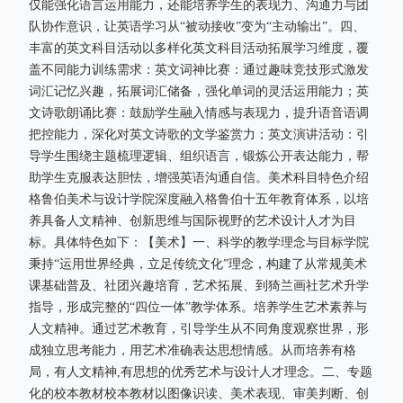
仅能强化语言运用能力，还能培养学生的表现力、沟通力与团
队协作意识，让英语学习从“被动接收”变为“主动输出”。四、
丰富的英文科目活动以多样化英文科目活动拓展学习维度，覆
盖不同能力训练需求：英文词神比赛：通过趣味竞技形式激发
词汇记忆兴趣，拓展词汇储备，强化单词的灵活运用能力；英
文诗歌朗诵比赛：鼓励学生融入情感与表现力，提升语音语调
把控能力，深化对英文诗歌的文学鉴赏力；英文演讲活动：引
导学生围绕主题梳理逻辑、组织语言，锻炼公开表达能力，帮
助学生克服表达胆怯，增强英语沟通自信。美术科目特色介绍
格鲁伯美术与设计学院深度融入格鲁伯十五年教育体系，以培
养具备人文精神、创新思维与国际视野的艺术设计人才为目
标。具体特色如下：【美术】一、科学的教学理念与目标学院
秉持“运用世界经典，立足传统文化”理念，构建了从常规美术
课基础普及、社团兴趣培育，艺术拓展、到猗兰画社艺术升学
指导，形成完整的“四位一体”教学体系。培养学生艺术素养与
人文精神。通过艺术教育，引导学生从不同角度观察世界，形
成独立思考能力，用艺术准确表达思想情感。从而培养有格
局，有人文精神,有思想的优秀艺术与设计人才理念。二、专题
化的校本教材校本教材以图像识读、美术表现、审美判断、创