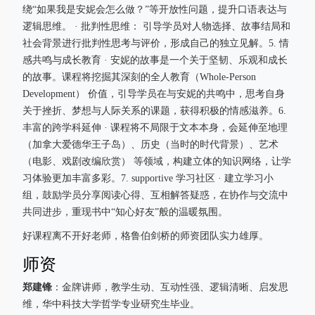
绕“如果我是安妮会怎么做？”等开放性问题，提升口语表达与
逻辑思维。 · 批判性思维： 引导学员对人物选择、故事结局和
社会背景进行批判性思考与评价，形成自己的独立见解。5. 情
感共鸣与成长教育 · 安妮的故事是一个关于坚韧、乐观和成长
的故事。课程将挖掘其深刻的全人教育（Whole-Person
Development） 价值，引导学员在与安妮的共鸣中，思考自身
关于挫折、梦想与人际关系的课题，获得积极的情感滋养。6.
丰富的跨学科延伸 · 课程将不局限于文本本身，会延伸至地理
（加拿大爱德华王子岛）、历史（当时的时代背景）、艺术
（电影、戏剧改编欣赏） 等领域，构建立体的知识网络，让学
习体验更加丰富多彩。7. supportive 学习社区 · 建立学习小
组，鼓励学员分享阅读心得、互相解答疑惑，在协作与交流中
共同进步，重现书中“知心好友”般的温暖氛围。
好课程离不开好老师，格鲁伯剑桥的师资团队实力雄厚。
师资
郑建锋
：金牌讲师，教学生动、互动性强、逻辑清晰、启发思
维，华中科技大学哲学专业研究生毕业。