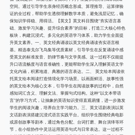
空间。通过引导学生亲身经历概念形成、算理推导、运算律验
证的全过程，帮助学生透彻理解数学本质，避免浅层记忆，确
保知识学得稳、用得活。【英文】英文科目围绕“夯实语言基
础、激发学习兴趣、提升综合素养”的目标，打造三大核心特色
板块，构建沉浸式、多元化的英语学习体系，助力学生全面提
升英文素养。一、英文经典诵读以英文经典诵读夯实语言根
基。精选泰戈尔飞鸟集等优质素材，引导学生在反复诵读中感
受英文的标准发音、韵律节奏与文学美感。这一过程不仅能提
升口语流畅度与语音准确性，更能帮助学生深入理解英语文学
文化内涵，积累地道、典雅的语言表达。二、 英文绘本阅读依
托英文绘本阅读打造情境化学习场景。以画面鲜活、故事性强
的英文绘本为核心文本，引导学生在阅读故事的过程中，自然
感知词汇含义、理解文法、掌握句式结构。这种“以文本带语
言”的学习方式，让抽象的英语知识变得直观易懂，进一步激发
学生的阅读兴趣，培养自主学习能力。三、英文话剧表演以英
文话剧表演搭建沉浸式语言实践平台。组织学生围绕经典电影
或原创故事等剧本，通过角色分配、台词打磨、舞台演绎等环
节，在小组协作中灵活运用英语句式与日常表达。这一过程不