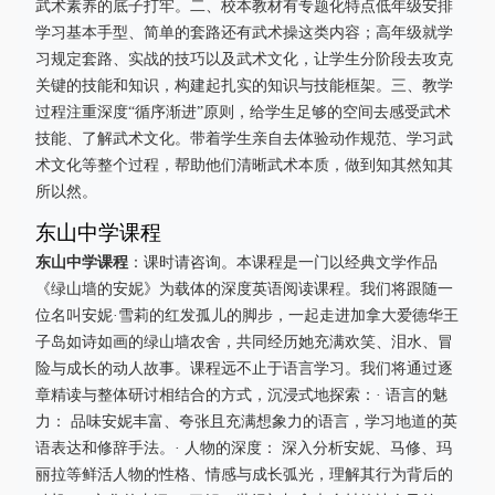
武术素养的底子打牢。二、校本教材有专题化特点低年级安排
学习基本手型、简单的套路还有武术操这类内容；高年级就学
习规定套路、实战的技巧以及武术文化，让学生分阶段去攻克
关键的技能和知识，构建起扎实的知识与技能框架。三、教学
过程注重深度“循序渐进”原则，给学生足够的空间去感受武术
技能、了解武术文化。带着学生亲自去体验动作规范、学习武
术文化等整个过程，帮助他们清晰武术本质，做到知其然知其
所以然。
东山中学课程
东山中学课程
：课时请咨询。本课程是一门以经典文学作品
《绿山墙的安妮》为载体的深度英语阅读课程。我们将跟随一
位名叫安妮·雪莉的红发孤儿的脚步，一起走进加拿大爱德华王
子岛如诗如画的绿山墙农舍，共同经历她充满欢笑、泪水、冒
险与成长的动人故事。课程远不止于语言学习。我们将通过逐
章精读与整体研讨相结合的方式，沉浸式地探索：· 语言的魅
力： 品味安妮丰富、夸张且充满想象力的语言，学习地道的英
语表达和修辞手法。· 人物的深度： 深入分析安妮、马修、玛
丽拉等鲜活人物的性格、情感与成长弧光，理解其行为背后的