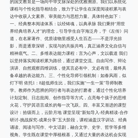
的国文教育是一场向中华文脉深处的优雅溯游。我们以系统化
课程与个性化指导相结合，致力于让学生在深度阅读积累与表
达中收获人文素养、审美能力与思想力量。具体特色如下：
一、经典整本阅读体系：以经铸魂，以典承脉 我们秉持“用世
界经典培养人才”的理念，引导学生自字海泛舟，于《左传》问
道，在名家著作、优质读物里感受人生百态——不是浮光掠
影，而是逐章深研，实现与的共振共鸣，真正涵养文化自信与
精神底气。二、多维表达能力课程：言为心声，文以载道 我们
以坚持落实阅读积累为路径，通过课堂交流、自由写作、辩论
演讲、自然观察四维训练，使其言必有中、文必有境，最终具
备卓越的表达能力。三、个性化导师引领机制：如春风雨，似
灯下明 依托1：8超低师生比，我们实施“一生一策”导师制教
学。教师作为思辨的同行者与表达的打磨者，通过个性化培养
计划定制、日志批阅、创作指导等方式，点亮每个孩子的思维
火花，守护其语言成长的每一次飞跃。四、丰富又渐进的课型
设计：拾级而上，云阶月地 课堂呈现“新知导入-经典精读-合作
研讨-挑战探究-成果分享”五大阶段，课程涵盖汉字训诂、经典
诵读、阅读与写作、中文话剧，融合文学、史学、哲学等多维
视角。学生既在课堂中厚植根基，又通过大量的表达机会实现