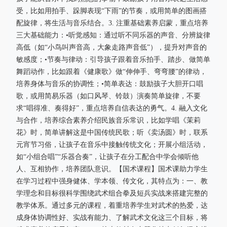
受，比如用拍手、跺脚表现“下雨”的节奏，或用简单的图画搭
配旋律，将生活与音乐结合。3. 注重基础素养启蒙，重点培养
三大基础能力：•听觉感知：通过听不同乐器的声音、分辨旋律
高低（如“小鸟叫声音高，大象走路声音低”），提升对声音的
敏感度；•节奏与律动：引导孩子跟着音乐拍手、踏步、做简单
舞蹈动作，比如跟着《健康歌》做“伸伸手、弯弯腰”的律动，
培养身体与音乐的协调性；•简单表达：鼓励孩子大胆开口唱
歌，或用简易乐器（如口风琴、铃鼓）演奏简单旋律，不要
求“唱得准、奏得好”，重点培养自信表达的勇气。4. 融入文化
与合作，培养综合素养介绍民族音乐常识，比如学唱《茉莉
花》时，简单讲解这是中国传统民歌；听《卖汤圆》时，联系
元宵节习俗，让孩子在音乐中接触传统文化；开展小组活动，
如“小组合唱”“乐器合奏”，让孩子在分工配合中学会倾听他
人、互相协作，培养团队意识。【国术课程】国术课助力学生
在学习过程中强身健体、学本领、传文化，其特点为：一、教
学理念和目标很科学围绕武术组合拳及短兵实战来搭建完整的
教学体系。通过多元的课程，着重培养学生对武术的热爱，达
成身体协调性好、实战有能力、了解武术文化这三个目标，将