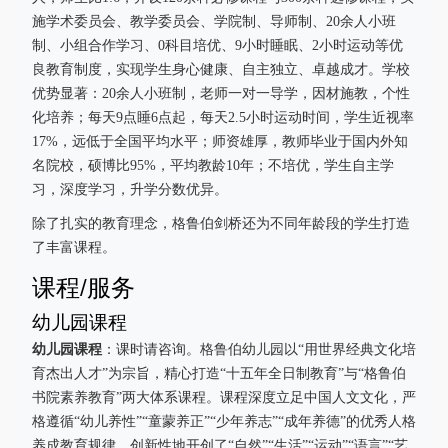
施学术委员会、教学委员会、学院制、导师制、20余人小班
制、小组合作学习、0科目培优、9小时睡眠、2小时运动等优
良教育制度，实现学生身心健康、自主独立、卓越成才。学校
优势显著：20余人小班制，老师一对一导学，因材施教，个性
化培养；每天9点睡6点起，每天2.5小时运动时间，学生近视率
17%，远低于全国平均水平；师资雄厚，教师毕业于国内外知
名院校，硕博比95%，平均教龄10年；不培优，学生自主学
习，深度学习，升学分数优异。
除了扎实的教育理念，格鲁伯剑桥还为不同年龄段的学生打造
了丰富课程。
课程/服务
幼儿园课程
幼儿园课程
：课时请咨询。格鲁伯幼儿园以“用世界经典文化培
育杰出人才”为宗旨，精心打造“十五年全日制教育”与“格鲁伯
书院素养教育”两大体系课程。课程深度立足中国人文文化，严
格遵循“幼儿养性”“童蒙养正”“少年养志”“成年养德”的优秀人格
养成教育规律。创新性地开创了“自然”“生活”“运动”“语言”“艺