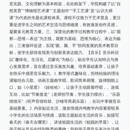
意实践、文化理解为基本框架，在此框架下，学院构建了以“自
然美育”“博物馆艺术课”“主题创作”“手工艺课”及“认识大师
课”为代表的专题化课程体系。课程不仅致力于艺术普及，更注
重促进学生之间的艺术交流与思维碰撞，有效激发创作灵感，
凝聚多元教育力量。三、深度化的教学过程教学过程中，以“观
察—思维—表达”为主线，观察为基础、思维为核心、表达为输
出，三者循环促进，实现“眼、脑、手”协同发展的美术教育目
标，使学生获得发现美与创新美表达能力。【音乐】音乐科目
以“趣味化、生活化、启蒙化”为核心，贴合学生认知特点与身
心发展需求，旨在通过音乐激发兴趣、培养基础素养，让孩子
在快乐中感受音乐魅力。1. 教学形式趣味化，拒绝枯燥的理论
灌输结合儿歌、动画主题曲学唱，歌词简单易懂、旋律朗朗上
口，如《小星星》《娃哈哈》，让孩子主动跟着哼唱，。游戏
互动，比如“节奏接龙”（老师拍节奏，学生接力模仿）、“乐器
猜猜乐”（听声音猜铃鼓、沙锤等简易乐器），在玩中掌握音乐
基础要素。2. 内容贴近生活，激发情感共鸣教学内容紧密联系
小学生的生活场景与情感，选取主题贴近生活的音乐，如描写
春天的《春天在哪里》、讲述校园生活的《校园的早晨》，让
孩子能从音乐中找到熟悉的事物；鼓励孩子用音乐表达生活感